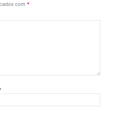
rcados com
*
e