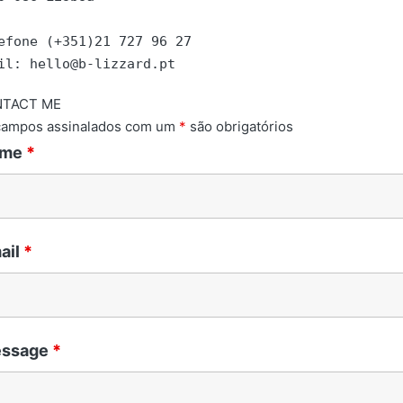
efone (+351)21 727 96 27

il: hello@b-lizzard.pt
TACT ME
campos assinalados com um
*
são obrigatórios
ame
*
ail
*
ssage
*