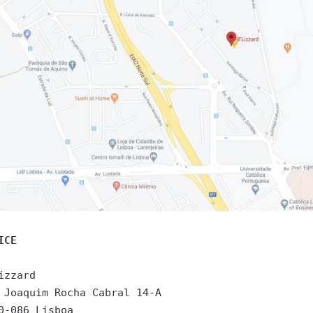
ICE 
izzard

 Joaquim Rocha Cabral 14-A

0-086 Lisboa
